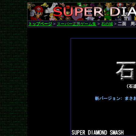
二面 周
トップページ
>
スーパー正男ゲーム集
>
石の城
>