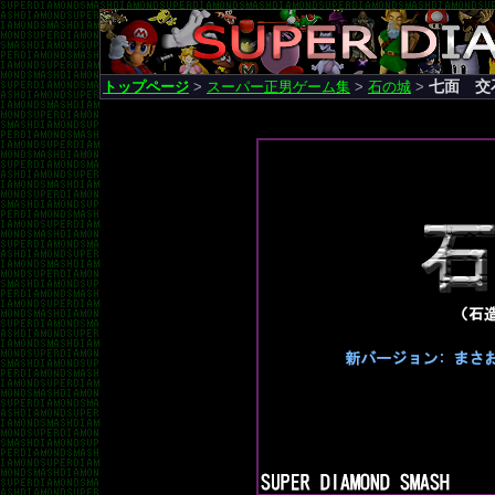
七面 交
トップページ
>
スーパー正男ゲーム集
>
石の城
>