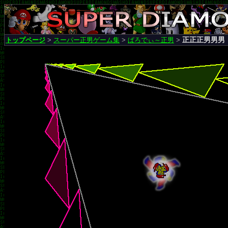
正正正男男男
トップページ
>
スーパー正男ゲーム集
>
ぱろでぃ～正男
>