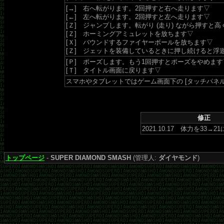
[→] 右へ転がります。2回押すと右へ走ります▽
[←] 左へ転がります。2回押すと左へ走ります▽
[Ｚ] ジャンプします。転がり (走り) ながら押すと
[Ｚ] ホーミングアミュレットを放ちます▽
[Ｘ] バウンドするファイヤーボールを放ちます▽
[Ｚ] ジェットを装備しているときに押し続けると浮
[Ｐ] ポーズします。もう1回押すとポーズをやめます
[Ｔ] タイトル画面に戻ります▽
スマホやタブレットではゲーム画面下の [タッチパネ
修正
2021.10.17 体力を33→
トップページ
-
SUPER DIAMOND SMASH
(管理人:
ダイヤモンド
)