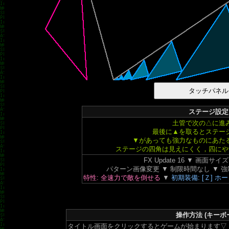
ステージ設定
土管で次の△に進
最後に▲を取るとステー
▼があっても強力なものにあた
ステージの四角は見えにくく，四にや
FX Update 16 ▼ 画面サイズ:
パターン画像変更 ▼ 制限時間なし ▼ 強制
特性: 全速力で敵を倒せる
▼
初期装備: [Ｚ] 
操作方法 (キーボ
タイトル画面をクリックするとゲームが始まります▽ 