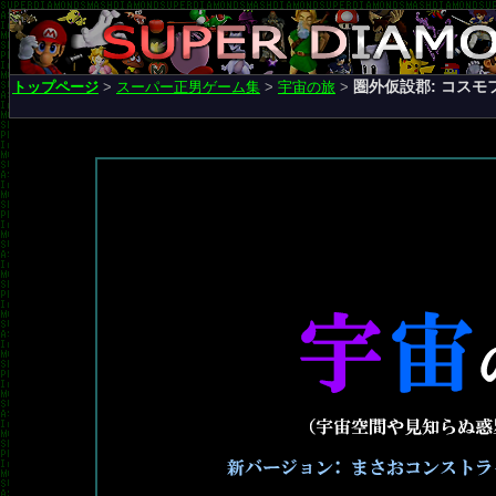
圏外仮設郡: コスモ
トップページ
>
スーパー正男ゲーム集
>
宇宙の旅
>