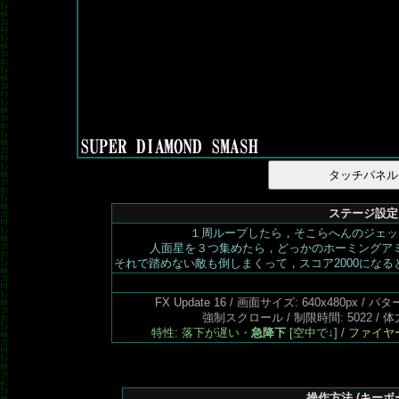
ステージ設定
１周ループしたら，そこらへんのジェッ
人面星を３つ集めたら，どっかのホーミングア
それで踏めない敵も倒しまくって，スコア2000にな
FX Update 16 / 画面サイズ: 640x480px 
強制スクロール / 制限時間: 5022 / 体力
特性: 落下が遅い・
急降下
[空中で↓]
/
ファイヤ
操作方法 (キーボ