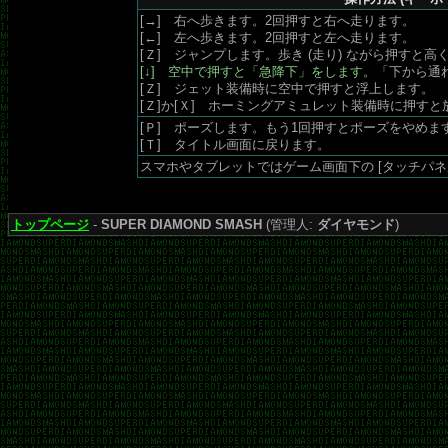
[→] 右へ歩きます。2回押すと右へ走ります。
[←] 左へ歩きます。2回押すと左へ走ります。
[Ｚ] ジャンプします。歩き (走り) ながら押すと
[↓] 空中で押すと「急降下」をします。
「下から通
[Ｚ] ジェット装備時に空中で押すと浮上します。
[Ｚ]か[Ｘ] ホーミングアミュレット装備時に押すと
[Ｐ] ポーズします。もう1回押すとポーズをやめま
[Ｔ] タイトル画面に戻ります。
スマホやタブレットではゲーム画面下の [タッチパネ
トップページ
-
SUPER DIAMOND SMASH
(管理人:
ダイヤモンド
)