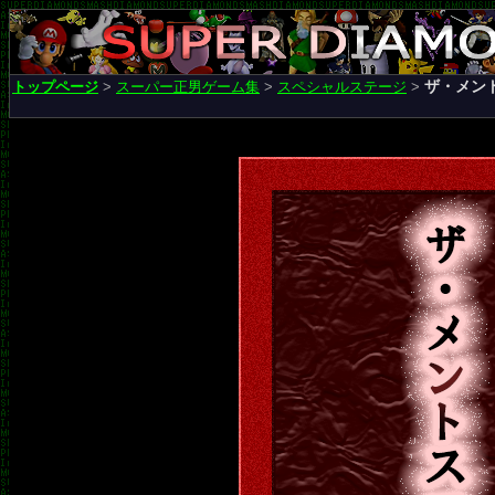
ザ・メン
トップページ
>
スーパー正男ゲーム集
>
スペシャルステージ
>