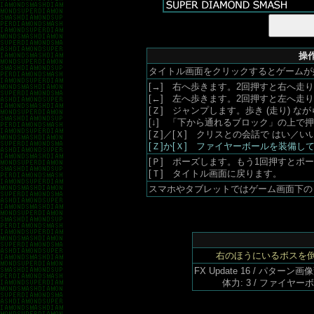
操作
タイトル画面をクリックするとゲームが
[→] 右へ歩きます。2回押すと右へ走
[←] 左へ歩きます。2回押すと左へ走
[Ｚ] ジャンプします。歩き (走り)
[↓] 「下から通れるブロック」の上で
[Ｚ]／[Ｘ] クリスとの会話で はい／い
[Ｚ]か[Ｘ] ファイヤーボールを装備
[Ｐ] ポーズします。もう1回押すとポ
[Ｔ] タイトル画面に戻ります。
スマホやタブレットではゲーム画面下の 
右のほうにいるボスを
FX Update 16 / パターン
体力: 3 / ファイヤ