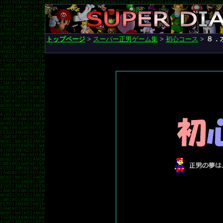
８．
トップページ
>
スーパー正男ゲーム集
>
初心コース
>